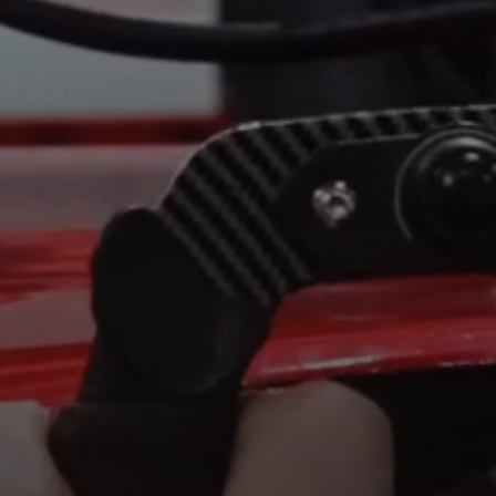
Via Alfieri 6, 10121 Torino
P.iva 07434090010
info@flashbeinasco.it
GLI ORARI
K1 SPEED
LUN - GIO
16:00 - 24:00
VEN
16:00 - 1:00
SAB
11:00 - 1:00
DOM
11:00 - 24:00
XGAMER INTERACTIVE BOWLING
LUN-GIO
15:00 - 1:00
VEN
15:00 - 2:30
SAB
11:00 - 2:30
DOM
11:00 - 1:00