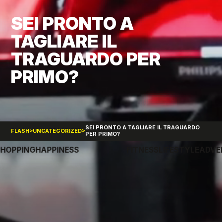
SEI PRONTO A
TAGLIARE IL
TRAGUARDO PER
PRIMO?
SEI PRONTO A TAGLIARE IL TRAGUARDO
>
>
FLASH
UNCATEGORIZED
PER PRIMO?
RE
SHOPPING
HAPPINESS
FITNESS
LIFESTYLE
AD
FLASH
EURO EDES SRL